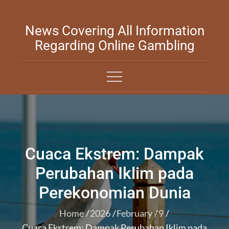
Skip
to
News Covering All Information
content
Regarding Online Gambling
Cuaca Ekstrem: Dampak
Perubahan Iklim pada
Perekonomian Dunia
Home
2026
February
9
Cuaca Ekstrem: Dampak Perubahan Iklim pada